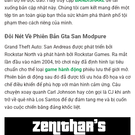
bản độ xe độc đáo. Hãy truy cập
BANDISHARE
để tải
xuống bản cập nhật này. Chúng tôi cam kết mang đến một
tệp tin an toàn giúp bạn thỏa sức khám phá thành phố tội
phạm theo cách riêng của mình.
Đôi Nét Về Phiên Bản Gta San Modpure
Grand Theft Auto: San Andreas được phát triển bởi
Rockstar North và phát hành bởi Rockstar Games. Ra mắt
lần đầu vào năm 2004, trò chơi này đã định hình lại tiêu
chuẩn cho thể loại
game hành động
phiêu lưu thế giới mở.
Phiên bản di động sau đó đã được tối ưu hóa đồ họa và cơ
chế điều khiển để phù hợp với màn hình cảm ứng. Câu
chuyện xoay quanh Carl Johnson hay còn gọi là CJ khi anh
trở về quê nhà Los Santos để dự đám tang mẹ và bị cuốn
vào cuộc chiến băng đảng khốc liệt.