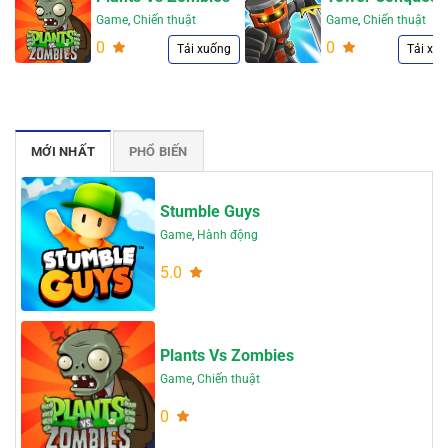
Game
,
Chiến thuật
Game
,
Chiến thuật
0
0
Tải xuống
Tải xu
MỚI NHẤT
PHỔ BIẾN
Stumble Guys
Game
,
Hành động
5.0
Plants Vs Zombies
Game
,
Chiến thuật
0