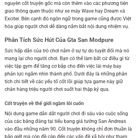
nguyên cốt truyện gốc mà còn thêm vào các phương tiện
giao thông quen thuộc như xe máy Wave hay Dream và
Exciter. Bên cạnh đó ngôn ngữ trong game cũng được Việt
hóa giúp người chơi dễ dàng nắm bắt nội dung nhiệm vụ.
Phân Tích Sức Hút Của Gta San Modpure
Sức hấp dẫn của trò chơi nằm ở sự tự do tuyệt đối mà nó
mang lại cho người chơi. Bạn có thể làm bất cứ điều gì từ
việc tập gym để tăng cơ bắp cho đến việc lái máy bay
phản lực ngắm nhìn thành phố. Dưới đây là những phân
tích chi tiết về các yếu tố cốt lõi giúp tựa game này giữ
chân hàng triệu người chơi suốt hai thập kỷ qua.
Cốt truyện về thế giới ngầm lôi cuốn
Nội dung game dẫn dắt người chơi đi sâu vào cuộc sống
của các băng đảng tại tiểu bang giả tưởng San Andreas
vào đầu những năm 90. Cốt truyện không chỉ đơn thuần là
bắn giết mà còn đề cập đến các vấn đề xã hội như tham