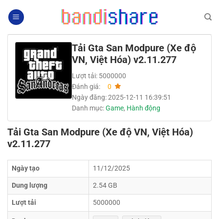
Bỏ
qua
nội
dung
Tải Gta San Modpure (Xe độ
VN, Việt Hóa) v2.11.277
Lượt tải: 5000000
Đánh giá:
0
Ngày đăng: 2025-12-11 16:39:51
Danh mục:
Game
,
Hành động
Tải Gta San Modpure (Xe độ VN, Việt Hóa)
v2.11.277
Ngày tạo
11/12/2025
Dung lượng
2.54 GB
Lượt tải
5000000