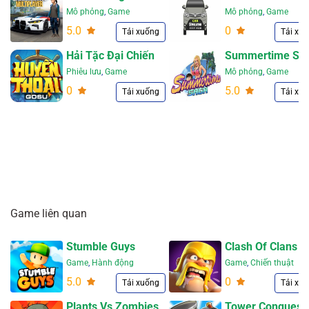
Vietnam
Mô phỏng
,
Game
Mô phỏng
,
Game
5.0
0
Tải xuống
Tải xu
Hải Tặc Đại Chiến
Summertime Sa
Phiêu lưu
,
Game
Mô phỏng
,
Game
0
5.0
Tải xuống
Tải xu
Game liên quan
Stumble Guys
Clash Of Clans
Game
,
Hành động
Game
,
Chiến thuật
5.0
0
Tải xuống
Tải xu
Plants Vs Zombies
Tower Conquest